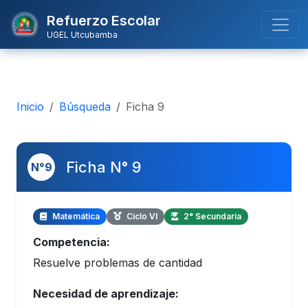
Refuerzo Escolar
UGEL Utcubamba
Inicio
Búsqueda
Ficha 9
Ficha N° 9
N°9
Matemática
Ciclo VI
2° Secundaria
Competencia:
Resuelve problemas de cantidad
Necesidad de aprendizaje: