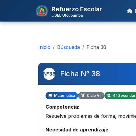
Refuerzo Escolar
I
UGEL Utcubamba
Inicio
Búsqueda
Ficha 38
Ficha N° 38
N°38
Matemática
Ciclo VII
4° Secundar
Competencia:
Resuelve problemas de forma, movimien
Necesidad de aprendizaje: