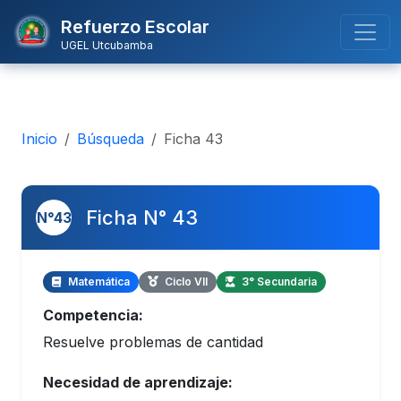
Refuerzo Escolar
UGEL Utcubamba
Inicio
Búsqueda
Ficha 43
Ficha N° 43
N°43
Matemática
Ciclo VII
3° Secundaria
Competencia:
Resuelve problemas de cantidad
Necesidad de aprendizaje: