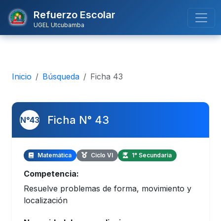
Refuerzo Escolar
UGEL Utcubamba
Inicio
Búsqueda
Ficha 43
Ficha N° 43
N°43
Matemática
Ciclo VI
1° Secundaria
Competencia:
Resuelve problemas de forma, movimiento y
localización